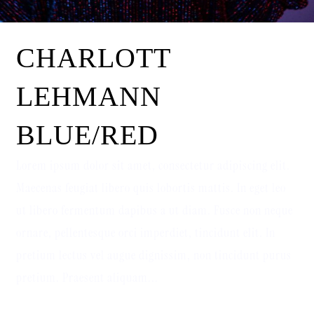
CHARLOTT
LEHMANN
BLUE/RED
Lorem ipsum dolor sit amet, consectetur adipiscing elit.
Maecenas feugiat libero quis lobortis mattis. In eget leo
ut libero fermentum dapibus a ut diam. Fusce non neque
ornare, pellentesque orci imperdiet, tincidunt elit. In
pretium lectus vel augue dignissim, non tincidunt purus
pretium. Praesent aliquam...