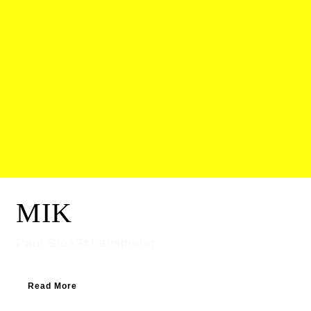
MIK
Paul SiesSchauspieler ...
Read More