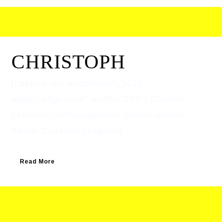
CHRISTOPH
[caption id="attachment_5018"
align="alignnone" width="225"] Charlott-
Lehmann-Schauspielerin-Stefan-Walter-
Berlin-Causalux[/caption]...
Read More