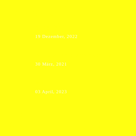
Latest
Posts
CHRISTOPH
19 Dezember, 2022
INTERESTING DESIGN GADGETS
30 März, 2021
MIK
03 April, 2023
Katego